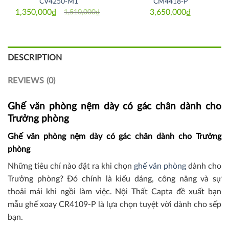
CV4250-M1
CM4418-P
1,350,000
₫
3,650,000
₫
1,510,000
₫
Original
Current
price
price
was:
is:
1,510,000₫.
1,350,000₫.
DESCRIPTION
REVIEWS (0)
Ghế văn phòng nệm dày có gác chân dành cho
Trưởng phòng
Ghế văn phòng nệm dày có gác chân dành cho Trưởng
phòng
Những tiêu chí nào đặt ra khi chọn
ghế văn phòng
dành cho
Trưởng phòng? Đó chính là kiểu dáng, công năng và sự
thoải mái khi ngồi làm việc. Nội Thất Capta đề xuất bạn
mẫu ghế xoay CR4109-P là lựa chọn tuyệt vời dành cho sếp
bạn.