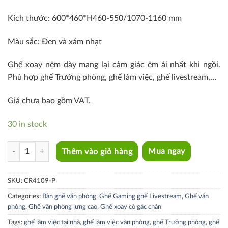
Kích thước: 600*460*H460-550/1070-1160 mm
Màu sắc: Đen và xám nhạt
Ghế xoay nệm dày mang lại cảm giác êm ái nhất khi ngồi.
Phù hợp ghế Trưởng phòng, ghế làm việc, ghế livestream,…
Giá chưa bao gồm VAT.
30 in stock
CR4109-P quantity
Thêm vào giỏ hàng
Mua ngay
SKU:
CR4109-P
Categories:
Bàn ghế văn phòng
,
Ghế Gaming ghế Livestream
,
Ghế văn
phòng
,
Ghế văn phòng lưng cao
,
Ghế xoay có gác chân
Tags:
ghế làm việc tại nhà
,
ghế làm việc văn phòng
,
ghế Trưởng phòng
,
ghế