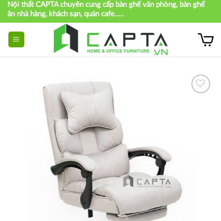
Nội thất CAPTA chuyên cung cấp bàn ghế văn phòng, bàn ghế
Skip
ăn nhà hàng, khách sạn, quán cafe.....
to
content
Thích