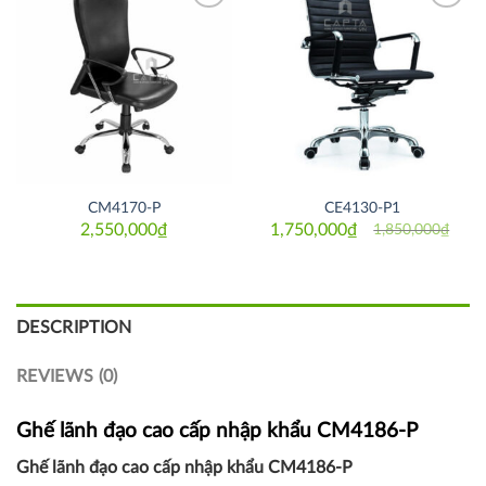
Thích
Thích
CM4170-P
CE4130-P1
2,550,000
₫
1,750,000
₫
1,850,000
₫
Original
Current
price
price
was:
is:
1,850,000₫.
1,750,000₫.
DESCRIPTION
REVIEWS (0)
Ghế lãnh đạo cao cấp nhập khẩu CM4186-P
Ghế lãnh đạo cao cấp nhập khẩu CM4186-P