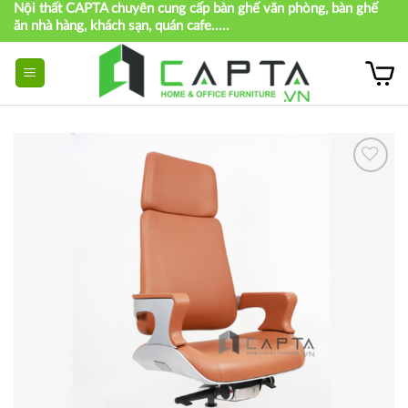
Nội thất CAPTA chuyên cung cấp bàn ghế văn phòng, bàn ghế
Skip
ăn nhà hàng, khách sạn, quán cafe.....
to
content
Thích