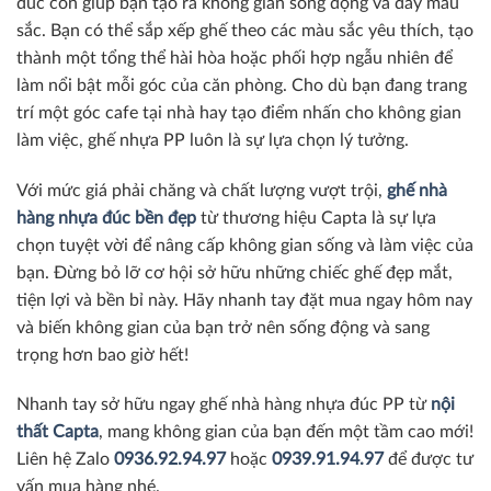
đúc còn giúp bạn tạo ra không gian sống động và đầy màu
sắc. Bạn có thể sắp xếp ghế theo các màu sắc yêu thích, tạo
thành một tổng thể hài hòa hoặc phối hợp ngẫu nhiên để
làm nổi bật mỗi góc của căn phòng. Cho dù bạn đang trang
trí một góc cafe tại nhà hay tạo điểm nhấn cho không gian
làm việc, ghế nhựa PP luôn là sự lựa chọn lý tưởng.
Với mức giá phải chăng và chất lượng vượt trội,
ghế nhà
hàng nhựa đúc bền đẹp
từ thương hiệu Capta là sự lựa
chọn tuyệt vời để nâng cấp không gian sống và làm việc của
bạn. Đừng bỏ lỡ cơ hội sở hữu những chiếc ghế đẹp mắt,
tiện lợi và bền bỉ này. Hãy nhanh tay đặt mua ngay hôm nay
và biến không gian của bạn trở nên sống động và sang
trọng hơn bao giờ hết!
Nhanh tay sở hữu ngay ghế nhà hàng nhựa đúc PP từ
nội
thất Capta
, mang không gian của bạn đến một tầm cao mới!
Liên hệ Zalo
0936.92.94.97
hoặc
0939.91.94.97
để được tư
vấn mua hàng nhé.