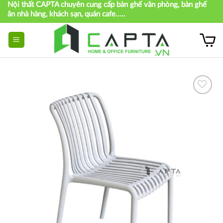
Nội thất CAPTA chuyên cung cấp bàn ghế văn phòng, bàn ghế
Skip
ăn nhà hàng, khách sạn, quán cafe.....
to
content
Thích