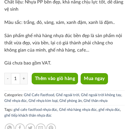
Chất liệu: Nhựa PP bền đẹp,
khả năng chịu lực tốt, dễ dàng
vệ sinh
Màu sắc:
trắng, đỏ, vàng, xám, xanh đậm, xanh lá đậm..
Sản phẩm ghế nhà hàng nhựa đúc bền đẹp là
sản phẩm nội
thất vừa đẹp, vừa bền, lại có giá thành phải chăng cho
không gian của mình, ghế nhà hàng, cafe…
Giá chưa bao gồm VAT.
CC1580-S quantity
Thêm vào giỏ hàng
Mua ngay
Categories:
Ghế Cafe Fastfood
,
Ghế ngoài trời
,
Ghế ngoài trời không tay
,
Ghế nhựa đúc
,
Ghế nhựa kim loại
,
Ghế phòng ăn
,
Ghế thân nhựa
Tags:
ghế cafe fastfood nhựa đúc
,
Ghế nhà hàng nhựa đúc
,
ghế nhựa đúc
,
ghế tiếp khách thân nhựa đúc