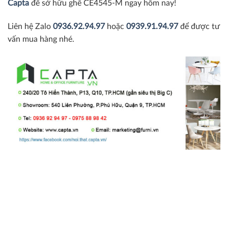
Capta
để sở hữu ghế CE4545-M ngay hôm nay!
Liên hệ Zalo
0936.92.94.97
hoặc
0939.91.94.97
để được tư
vấn mua hàng nhé.