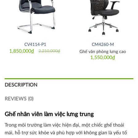
CV4114-P1
CM4260-M
1,850,000
₫
2,210,000
₫
Ghế văn phòng lưng cao
Original
Current
price
price
1,550,000
₫
was:
is:
2,210,000₫.
1,850,000₫.
DESCRIPTION
REVIEWS (0)
Ghế nhân viên làm việc lưng trung
Trong môi trường làm việc hiện đại, một chiếc ghế thoải
mái, hỗ trợ sức khỏe và phù hợp với không gian là yếu tố