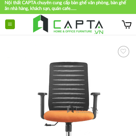
Nội thất CAPTA chuyên cung cấp bàn ghế văn phòng, bàn ghế
Skip
ăn nhà hàng, khách sạn, quán cafe.....
to
content
Thích