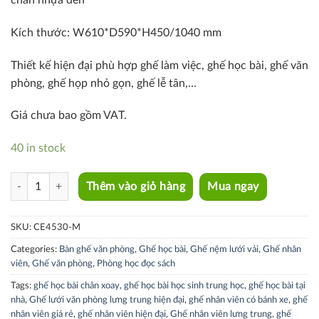
chân nhựa đen
Kích thước: W610*D590*H450/1040 mm
Thiết kế hiện đại phù hợp ghế làm việc, ghế học bài, ghế văn
phòng, ghế họp nhỏ gọn, ghế lễ tân,…
Giá chưa bao gồm VAT.
40 in stock
CE4530-M quantity
Thêm vào giỏ hàng
Mua ngay
SKU:
CE4530-M
Categories:
Bàn ghế văn phòng
,
Ghế học bài
,
Ghế nệm lưới vải
,
Ghế nhân
viên
,
Ghế văn phòng
,
Phòng học đọc sách
Tags:
ghế học bài chân xoay
,
ghế học bài học sinh trung học
,
ghế học bài tại
nhà
,
Ghế lưới văn phòng lưng trung hiện đại
,
ghế nhân viên có bánh xe
,
ghế
nhân viên giá rẻ
,
ghế nhân viên hiện đại
,
Ghế nhân viên lưng trung
,
ghế