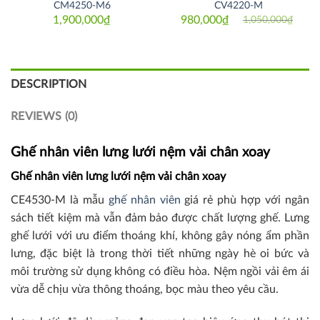
CM4250-M6
CV4220-M
1,900,000
₫
980,000
₫
1,050,000
₫
Original
Current
price
price
was:
is:
1,050,000₫.
980,000₫.
DESCRIPTION
REVIEWS (0)
Ghế nhân viên lưng lưới nệm vải chân xoay
Ghế nhân viên lưng lưới nệm vải chân xoay
CE4530-M là mẫu
ghế nhân viên
giá rẻ phù hợp với ngân
sách tiết kiệm mà vẫn đảm bảo được chất lượng ghế. Lưng
ghế lưới với ưu điểm thoáng khí, không gây nóng ẩm phần
lưng, đặc biệt là trong thời tiết những ngày hè oi bức và
môi trường sử dụng không có điều hòa. Nệm ngồi vải êm ái
vừa dễ chịu vừa thông thoáng, bọc màu theo yêu cầu.