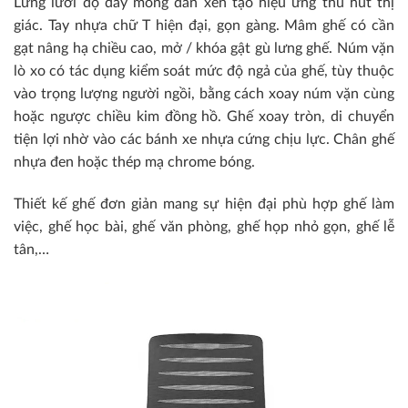
Lưng lưới độ dày mỏng đan xen tạo hiệu ứng thu hút thị
giác. Tay nhựa chữ T hiện đại, gọn gàng. Mâm ghế có cần
gạt nâng hạ chiều cao, mở / khóa gật gù lưng ghế. Núm vặn
lò xo có tác dụng kiểm soát mức độ ngả của ghế, tùy thuộc
vào trọng lượng người ngồi, bằng cách xoay núm vặn cùng
hoặc ngược chiều kim đồng hồ. Ghế xoay tròn, di chuyển
tiện lợi nhờ vào các bánh xe nhựa cứng chịu lực. Chân ghế
nhựa đen hoặc thép mạ chrome bóng.
Thiết kế ghế đơn giản mang sự hiện đại phù hợp ghế làm
việc, ghế học bài, ghế văn phòng, ghế họp nhỏ gọn, ghế lễ
tân,…