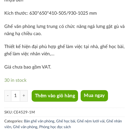
nhựa đen
Kích thước: 630*650*410-505/930-1025 mm
Ghế văn phòng lưng trung có chức năng ngả lưng gật gù và
nâng hạ chiều cao.
Thiết kế hiện đại phù hợp ghế làm việc tại nhà, ghế học bài,
ghế làm việc nhân viên,…
Giá chưa bao gồm VAT.
30 in stock
CE4529-1M quantity
Thêm vào giỏ hàng
Mua ngay
SKU:
CE4529-1M
Categories:
Bàn ghế văn phòng
,
Ghế học bài
,
Ghế nệm lưới vải
,
Ghế nhân
viên
,
Ghế văn phòng
,
Phòng học đọc sách