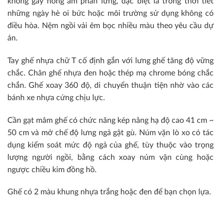
không gây nóng ẩm phần lưng, đặc biệt là trong thời tiết
những ngày hè oi bức hoặc môi trường sử dụng không có
điều hòa. Nệm ngồi vải êm bọc nhiều màu theo yêu cầu dự
án.
Tay ghế nhựa chữ T cố định gắn với lưng ghế tăng độ vững
chắc. Chân ghế nhựa đen hoặc thép mạ chrome bóng chắc
chắn. Ghế xoay 360 độ, di chuyển thuận tiện nhờ vào các
bánh xe nhựa cứng chịu lực.
Cần gạt mâm ghế có chức năng kép nâng hạ độ cao 41 cm ~
50 cm và mở chế độ lưng ngả gật gù. Núm vặn lò xo có tác
dụng kiểm soát mức độ ngả của ghế, tùy thuộc vào trọng
lượng người ngồi, bằng cách xoay núm vặn cùng hoặc
ngược chiều kim đồng hồ.
Ghế có 2 màu khung nhựa trắng hoặc đen để bạn chọn lựa.