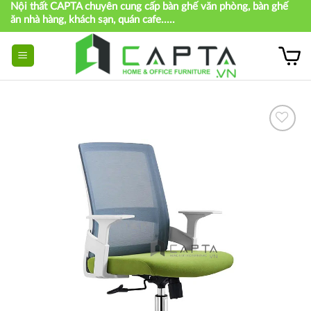
Nội thất CAPTA chuyên cung cấp bàn ghế văn phòng, bàn ghế
Skip
ăn nhà hàng, khách sạn, quán cafe.....
to
content
Thích