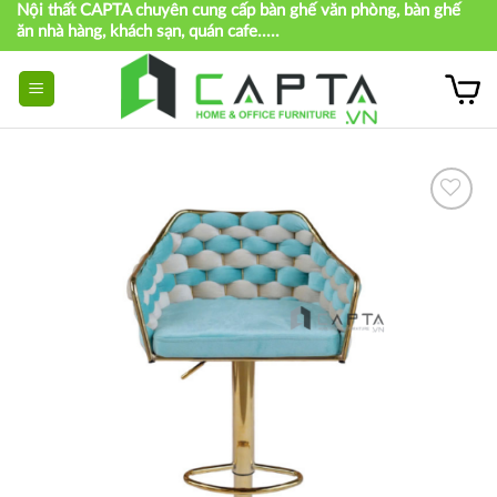
Nội thất CAPTA chuyên cung cấp bàn ghế văn phòng, bàn ghế
Skip
ăn nhà hàng, khách sạn, quán cafe.....
to
content
Thích