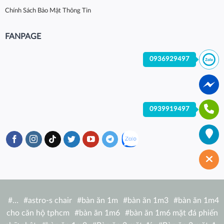
Chính Sách Bảo Mật Thông Tin
FANPAGE
0936929497
0939919497
#
…
#
astro-s chair
#
bàn ăn 1m
#
bàn ăn 1m3
#
bàn ăn 1m4
cho căn hộ tphcm
#
bàn ăn 1m6
#
bàn ăn 1m6 mặt đá phiến