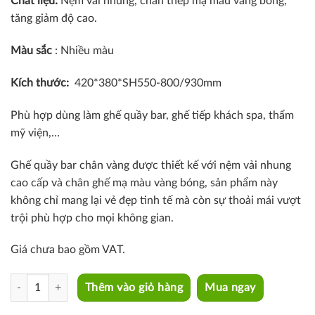
Chất liệu:
Nệm vải nhung, chân thép mạ màu vàng bóng,
tăng giảm độ cao.
Màu sắc
: Nhiều màu
Kích thước:
420*380*SH550-800/930mm
Phù hợp dùng làm ghế quầy bar, ghế tiếp khách spa, thẩm
mỹ viện,…
Ghế quầy bar chân vàng được thiết kế với nệm vải nhung
cao cấp và chân ghế mạ màu vàng bóng, sản phẩm này
không chỉ mang lại vẻ đẹp tinh tế mà còn sự thoải mái vượt
trội phù hợp cho mọi không gian.
Giá chưa bao gồm VAT.
CB2165B-F quantity
Thêm vào giỏ hàng
Mua ngay