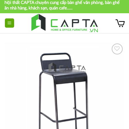
Nội thất CAPTA chuyên cung cấp bàn ghế văn phòng, bàn ghế
Skip
ăn nhà hàng, khách sạn, quán cafe.....
to
content
Thích