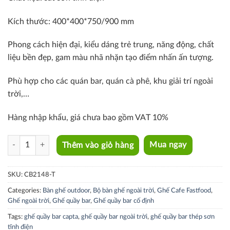
Kích thước: 400*400*750/900 mm
Phong cách hiện đại, kiểu dáng trẻ trung, năng động, chất
liệu bền đẹp, gam màu nhã nhặn tạo điểm nhấn ấn tượng.
Phù hợp cho các quán bar, quán cà phê, khu giải trí ngoài
trời,…
Hàng nhập khẩu, giá chưa bao gồm VAT 10%
CB2148-T quantity
Thêm vào giỏ hàng
Mua ngay
SKU:
CB2148-T
Categories:
Bàn ghế outdoor
,
Bộ bàn ghế ngoài trời
,
Ghế Cafe Fastfood
,
Ghế ngoài trời
,
Ghế quầy bar
,
Ghế quầy bar cố định
Tags:
ghế quầy bar capta
,
ghế quầy bar ngoài trời
,
ghế quầy bar thép sơn
tĩnh điện