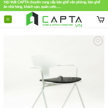
Nội thất CAPTA chuyên cung cấp bàn ghế văn phòng, bàn ghế
Skip
ăn nhà hàng, khách sạn, quán cafe.....
to
content
Thích