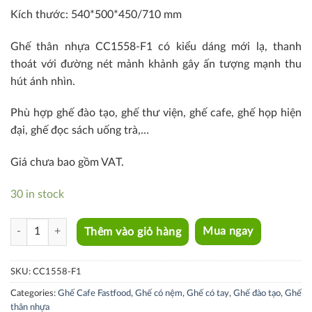
Kích thước: 540*500*450/710 mm
Ghế thân nhựa CC1558-F1 có kiểu dáng mới lạ, thanh
thoát với đường nét mảnh khảnh gây ấn tượng mạnh thu
hút ánh nhìn.
Phù hợp ghế đào tạo, ghế thư viện, ghế cafe, ghế họp hiện
đại, ghế đọc sách uống trà,…
Giá chưa bao gồm VAT.
30 in stock
CC1558-F1 quantity
Thêm vào giỏ hàng
Mua ngay
SKU:
CC1558-F1
Categories:
Ghế Cafe Fastfood
,
Ghế có nệm
,
Ghế có tay
,
Ghế đào tạo
,
Ghế
thân nhựa