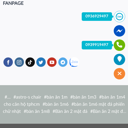
FANPAGE
0936929497
0939919497
#
…
#
astro-s chair
#
bàn ăn 1m
#
bàn ăn 1m3
#
bàn ăn 1m4
cho căn hộ tphcm
#
bàn ăn 1m6
#
bàn ăn 1m6 mặt đá phiến
chữ nhật
#
bàn ăn 1m8
#
Bàn ăn 2 mặt đá
#
Bàn ăn 2 mặt đá
tròn
#
bàn ăn 6 người
#
Bàn ăn bàn nhà hàng hiện đại
#
Bàn ăn
bàn nhà hàng mặt đá tròn
#
bàn ăn cao cấp 1m2
#
bàn ăn cao