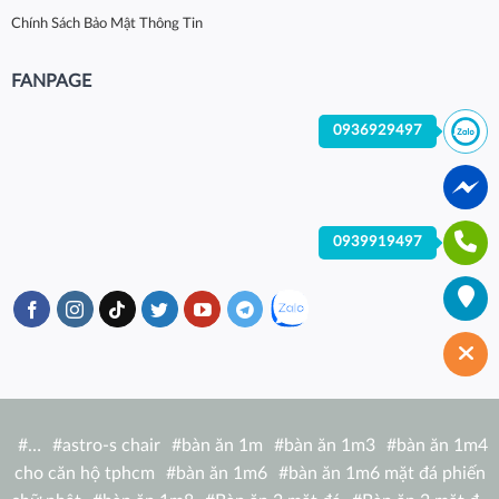
Chính Sách Bảo Mật Thông Tin
FANPAGE
0936929497
0939919497
#
…
#
astro-s chair
#
bàn ăn 1m
#
bàn ăn 1m3
#
bàn ăn 1m4
cho căn hộ tphcm
#
bàn ăn 1m6
#
bàn ăn 1m6 mặt đá phiến