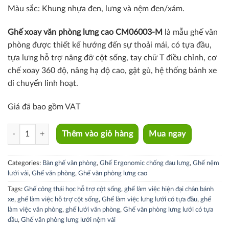
Màu sắc: Khung nhựa đen, lưng và nệm đen/xám.
Ghế xoay văn phòng lưng cao
CM06003-M
là mẫu ghế văn
phòng được thiết kế hướng đến sự thoải mái, có tựa đầu,
tựa lưng hỗ trợ nâng đỡ cột sống, tay chữ T điều chỉnh, cơ
chế xoay 360 độ, nâng hạ độ cao, gật gù, hệ thống bánh xe
di chuyển linh hoạt.
Giá đã bao gồm VAT
CM06003-M quantity
Thêm vào giỏ hàng
Mua ngay
Categories:
Bàn ghế văn phòng
,
Ghế Ergonomic chống đau lưng
,
Ghế nệm
lưới vải
,
Ghế văn phòng
,
Ghế văn phòng lưng cao
Tags:
Ghế công thái học hỗ trợ cột sống
,
ghế làm việc hiện đại chân bánh
xe
,
ghế làm việc hỗ trợ cột sống
,
Ghế làm việc lưng lưới có tựa đầu
,
ghế
làm việc văn phòng
,
ghế lưới văn phòng
,
Ghế văn phòng lưng lưới có tựa
đầu
,
Ghế văn phòng lưng lưới nệm vải