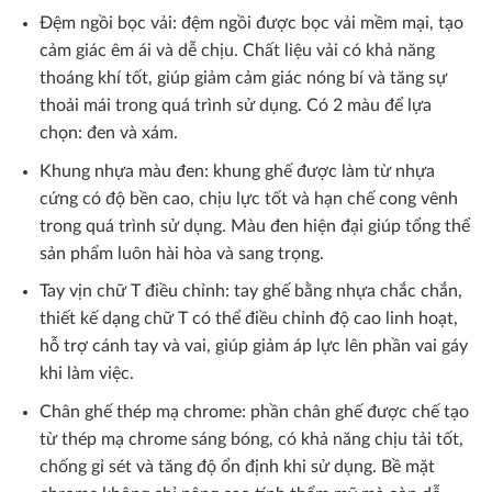
Đệm ngồi bọc vải: đệm ngồi được bọc vải mềm mại, tạo
cảm giác êm ái và dễ chịu. Chất liệu vải có khả năng
thoáng khí tốt, giúp giảm cảm giác nóng bí và tăng sự
thoải mái trong quá trình sử dụng. Có 2 màu để lựa
chọn: đen và xám.
Khung nhựa màu đen: khung ghế được làm từ nhựa
cứng có độ bền cao, chịu lực tốt và hạn chế cong vênh
trong quá trình sử dụng. Màu đen hiện đại giúp tổng thể
sản phẩm luôn hài hòa và sang trọng.
Tay vịn chữ T điều chỉnh: tay ghế bằng nhựa chắc chắn,
thiết kế dạng chữ T có thể điều chỉnh độ cao linh hoạt,
hỗ trợ cánh tay và vai, giúp giảm áp lực lên phần vai gáy
khi làm việc.
Chân ghế thép mạ chrome: phần chân ghế được chế tạo
từ thép mạ chrome sáng bóng, có khả năng chịu tải tốt,
chống gỉ sét và tăng độ ổn định khi sử dụng. Bề mặt