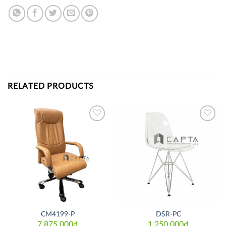
RELATED PRODUCTS
Thích
Thích
CM4199-P
DSR-PC
7,875,000
₫
1,250,000
₫