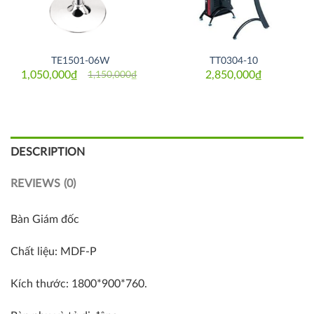
TE1501-06W
TT0304-10
1,050,000
₫
2,850,000
₫
1,150,000
₫
Original
Current
price
price
was:
is:
1,150,000₫.
1,050,000₫.
DESCRIPTION
REVIEWS (0)
Bàn Giám đốc
Chất liệu: MDF-P
Kích thước: 1800*900*760.