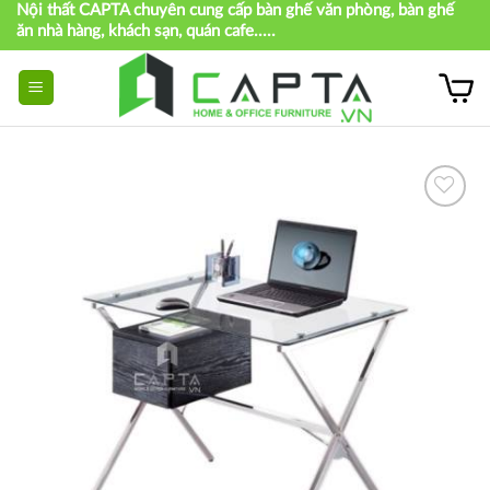
Nội thất CAPTA chuyên cung cấp bàn ghế văn phòng, bàn ghế
Skip
ăn nhà hàng, khách sạn, quán cafe.....
to
content
Thích