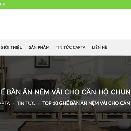
3TR
 chuyên cung cấp bàn ghế văn phòng, bàn ghế ăn nhà hàng, khách sạn
cafe.....
GIỚI THIỆU
SẢN PHẨM
TIN TỨC CAPTA
LIÊN HỆ
HẾ BÀN ĂN NỆM VẢI CHO CĂN HỘ CHU
APTA
/
TIN TỨC
/
TOP 10 GHẾ BÀN ĂN NỆM VẢI CHO CĂ