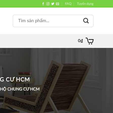
FAQ
Tuyển dụng
Search
, quán
for:
0
₫
NG CƯ HCM
N HỘ CHUNG CƯ HCM