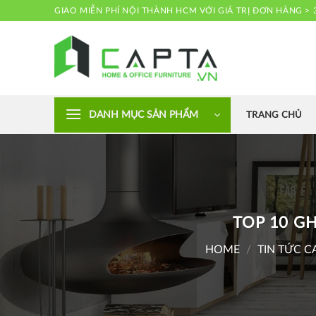
Skip
GIAO MIỄN PHÍ NỘI THÀNH HCM VỚI GIÁ TRỊ ĐƠN HÀNG > 
to
content
Nội thất CAPTA
DANH MỤC SẢN PHẨM
TRANG CHỦ
TOP 10 G
HOME
/
TIN TỨC C