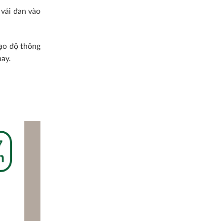
 vải đan vào
tạo độ thông
ay.