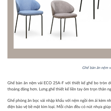
Ghế bàn ăn nệm vả
Ghế bàn ăn nệm vải ECO 25A-F với thiết kế ghế bo tròn du
thoáng đãng hơn. Lưng ghế thiết kế liền tay ôm trọn thân ng
Ghế phòng ăn bọc vải nhập khẩu với nệm ngồi êm ái kèm nhi
điện bảo vệ bề mặt kim loại. Mỗi chân đều có nút nhựa giúp