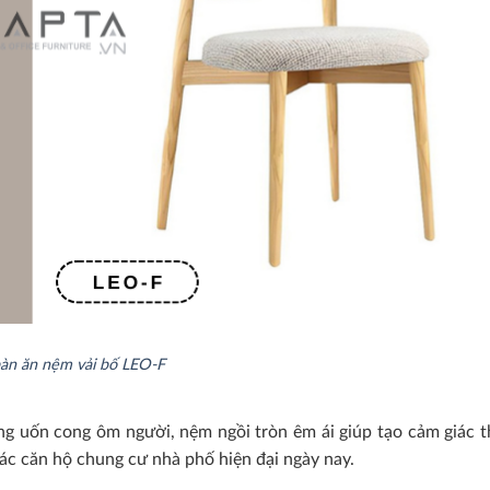
àn ăn nệm vải bố LEO-F
ng uốn cong ôm người, nệm ngồi tròn êm ái giúp tạo cảm giác t
ác căn hộ chung cư nhà phố hiện đại ngày nay.