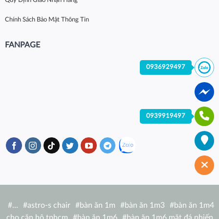
Quy Định Giao Nhận Hàng
Chính Sách Bảo Mật Thông Tin
FANPAGE
0936929497
0939919497
#
…
#
astro-s chair
#
bàn ăn 1m
#
bàn ăn 1m3
#
bàn ăn 1m4
cho căn hộ tphcm
#
bàn ăn 1m6
#
bàn ăn 1m6 mặt đá phiến