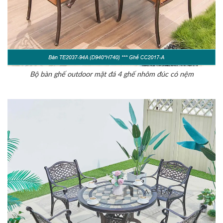
Bộ bàn ghế outdoor mặt đá 4 ghế nhôm đúc có nệm