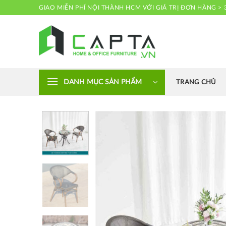
Skip
GIAO MIỄN PHÍ NỘI THÀNH HCM VỚI GIÁ TRỊ ĐƠN HÀNG > 
to
content
Nội thất CAPTA
DANH MỤC SẢN PHẨM
TRANG CHỦ