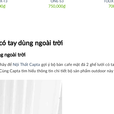
X-T3
ONE-S3
TOLIX
00
₫
750,000
₫
70
có tay dùng ngoài trời
g ngoài trời
 hãy để
Nội Thất Capta
gợi ý bộ bàn cafe mặt đá 2 ghế lưới có t
Cùng Capta tìm hiểu thông tin chi tiết bộ sản phẩm outdoor này