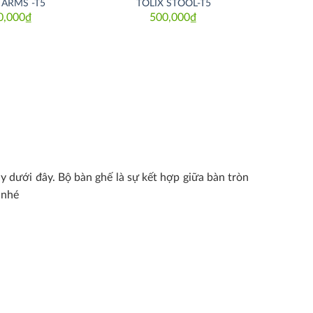
 ARMS -T5
TOLIX STOOL-T5
0,000
₫
500,000
₫
ay dưới đây. Bộ bàn ghế là sự kết hợp giữa bàn tròn
 nhé