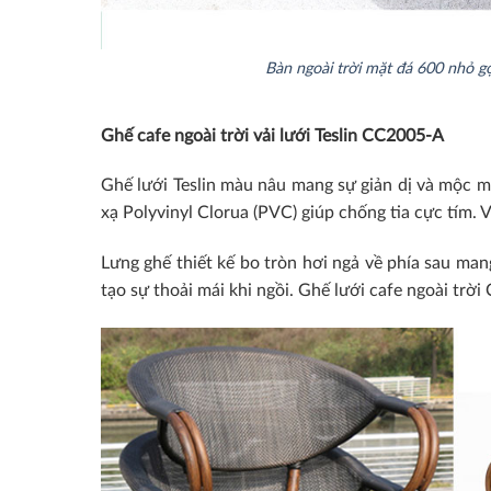
Bàn ngoài trời mặt đá 600 nhỏ 
Ghế cafe ngoài trời vải lưới Teslin CC2005-A
Ghế lưới Teslin màu nâu mang sự giản dị và mộc mạ
xạ Polyvinyl Clorua (PVC) giúp chống tia cực tím. 
Lưng ghế thiết kế bo tròn hơi ngả về phía sau mang
tạo sự thoải mái khi ngồi. Ghế lưới cafe ngoài trờ