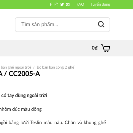
FAQ
Tuyển dụng
Search
, quán
for:
0
₫
 bàn ghế ngoài trời
/
Bộ bàn ban công 2 ghế
A / CC2005-A
 có tay dùng ngoài trời
g nhôm đúc màu đồng
ngồi bằng lưới Teslin màu nâu. Chân và khung ghế