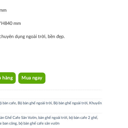
 mm
0*H840 mm
chuyên dụng ngoài trời, bền đẹp.
ity
ỏ hàng
Mua ngay
ộ bàn cafe
,
Bộ bàn ghế ngoài trời
,
Bộ bàn ghế ngoài trời
,
Khuyến
àn Ghế Cafe Sân Vườn
,
bàn ghế ngoài trời
,
bộ bàn cafe 2 ghế
,
fe ban công
,
bộ bàn ghế cafe sân vườn