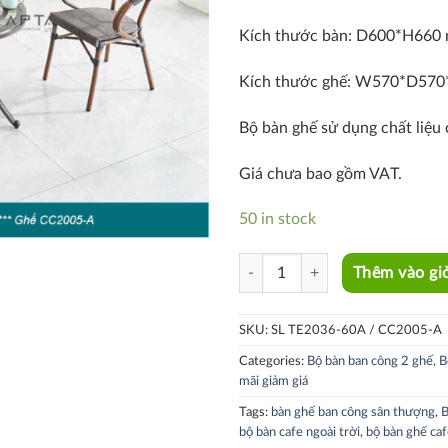
Kích thước bàn: D600*H660
Kích thước ghế: W570*D57
Bộ bàn ghế sử dụng chất liệu 
Giá chưa bao gồm VAT.
50 in stock
SL TE2036-60A / CC2005-A quant
Thêm vào gi
SKU:
SL TE2036-60A / CC2005-A
Categories:
Bộ bàn ban công 2 ghế
,
B
mãi giảm giá
Tags:
bàn ghế ban công sân thượng
,
B
bộ bàn cafe ngoài trời
,
bộ bàn ghế ca