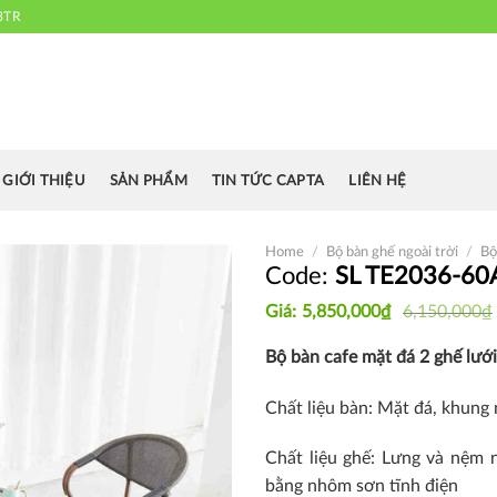
3TR
 chuyên cung cấp bàn ghế văn phòng, bàn ghế ăn nhà hàng, khách sạn
cafe.....
GIỚI THIỆU
SẢN PHẨM
TIN TỨC CAPTA
LIÊN HỆ
Home
/
Bộ bàn ghế ngoài trời
/
Bộ
SL TE2036-60
Original
Current
5,850,000
₫
6,150,000
₫
Thích
price
price
was:
is:
Bộ bàn cafe mặt đá 2 ghế lưới
6,150,000₫.
5,850,000₫.
Chất liệu bàn: Mặt đá, khun
Chất liệu ghế: Lưng và nệm 
bằng nhôm sơn tĩnh điện