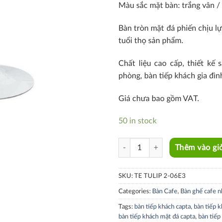
Màu sắc mặt bàn: trắng vân /
Bàn tròn mặt đá phiến chịu lự
tuổi thọ sản phẩm.
Chất liệu cao cấp, thiết kế
phòng, bàn tiếp khách gia đì
Giá chưa bao gồm VAT.
50 in stock
TE TULIP 2-06E3 quantity
Thêm vào gi
SKU:
TE TULIP 2-06E3
Categories:
Bàn Cafe
,
Bàn ghế cafe n
Tags:
bàn tiếp khách capta
,
bàn tiếp k
bàn tiếp khách mặt đá capta
,
bàn tiếp