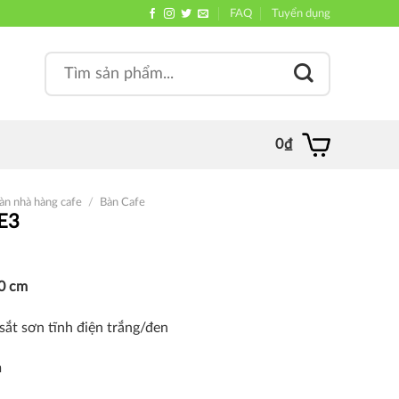
FAQ
Tuyển dụng
Search
, quán
for:
0
₫
àn nhà hàng cafe
/
Bàn Cafe
E3
60 cm
 sắt sơn tĩnh điện trắng/đen
m