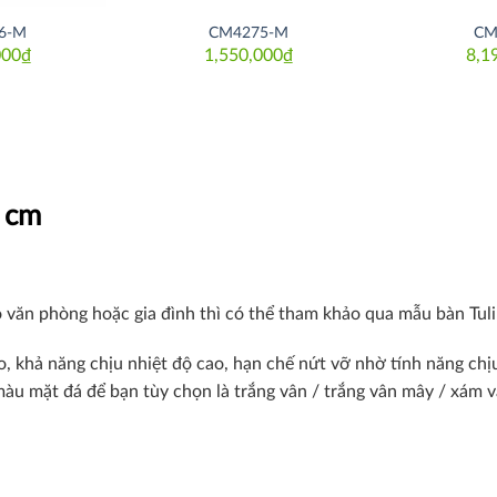
6-M
CM4275-M
CM
000
₫
1,550,000
₫
8,1
0 cm
 văn phòng hoặc gia đình thì có thể tham khảo qua mẫu bàn Tuli
o, khả năng chịu nhiệt độ cao, hạn chế nứt vỡ nhờ tính năng chị
màu mặt đá để bạn tùy chọn là trắng vân / trắng vân mây / xám v