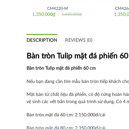
CM4220-M
CM426
₫
1,350,000
₫
1,350,
1,650,000
₫
Original
Current
price
price
was:
is:
1,650,000₫.
1,350,000₫.
DESCRIPTION
REVIEWS (0)
Bàn tròn Tulip mặt đá phiến 6
Bàn tròn Tulip mặt đá phiến 60 cm
Nếu bạn đang cần tìm mẫu bàn tròn tiếp khách cho
Mặt bàn từ chất liệu đá phiến, có độ cứng hoàn hả
vệ sinh các vết bẩn trong quá trình sử dụng. Có 4 
Bàn tròn mặt đá 60 cm: 2.150.000đ/cái
Bàn tròn mặt đá 80 cm: 2.350.000đ/cái