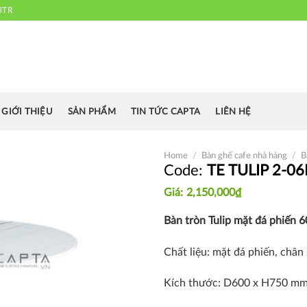
3TR
 chuyên cung cấp bàn ghế văn phòng, bàn ghế ăn nhà hàng, khách sạn
cafe.....
GIỚI THIỆU
SẢN PHẨM
TIN TỨC CAPTA
LIÊN HỆ
Home
/
Bàn ghế cafe nhà hàng
/
B
TE TULIP 2-06
2,150,000
₫
Thích
Bàn tròn Tulip mặt đá phiến 
Chất liệu: mặt đá phiến, chân
Kích thước: D600 x H750 m