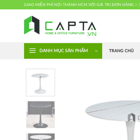
Skip
GIAO MIỄN PHÍ NỘI THÀNH HCM VỚI GIÁ TRỊ ĐƠN HÀNG > 
to
content
Nội thất CAPTA
DANH MỤC SẢN PHẨM
TRANG CHỦ