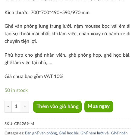
Kích thước: 700*700*490~590/970 mm
Ghế văn phòng lưng trung lưới, nệm mousse bọc vải êm ái
tạo sự thoải mái nhất khi làm việc, chân xoay có bánh xe di
chuyển tiện lợi.
Phù hợp cho ghế nhân viên, ghế phòng họp, ghế học bài,
ghế làm việc tại nhà,….
Giá chưa bao gồm VAT 10%
50 in stock
CE4269-M quantity
Thêm vào giỏ hàng
Mua ngay
SKU:
CE4269-M
Categories:
Bàn ghế văn phòng
,
Ghế học bài
,
Ghế nệm lưới vải
,
Ghế nhân