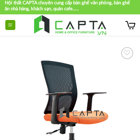
Nội thất CAPTA chuyên cung cấp bàn ghế văn phòng, bàn ghế
Skip
ăn nhà hàng, khách sạn, quán cafe.....
to
content
Thích