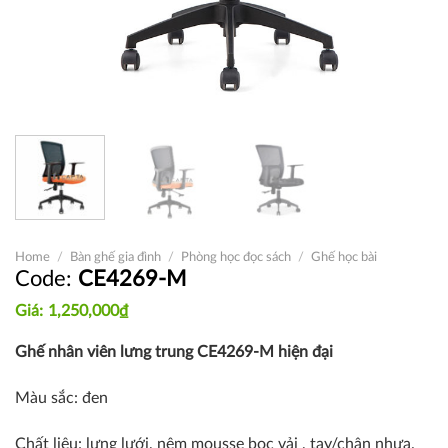
Home
/
Bàn ghế gia đình
/
Phòng học đọc sách
/
Ghế học bài
CE4269-M
1,250,000
₫
Ghế nhân viên lưng trung CE4269-M hiện đại
Màu sắc: đen
Chất liệu: lưng lưới, nệm mousse bọc vải , tay/chân nhựa.