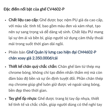
Đặc điểm nổi bật của ghế CV4602-P
Chất liệu cao cấp:
Ghế được bọc nệm PU giả da cao cấp,
với màu sắc tinh tế, bao gồm màu đen và xám nhạt, tạo
nên sự sang trọng và dễ dàng vệ sinh. Chất liệu PU mang
lại sự êm ái và bền bỉ, giúp người sử dụng cảm thấy thoải
mái trong suốt thời gian dài ngồi.
Phiên bản
Ghế Quản lý lưng cao hiện đại CM4602-P
chân xoay giá 2.350.000đ/cái
Thiết kế chân quỳ chắc chắn:
Chân ghế làm từ thép mạ
chrome bóng, không chỉ tạo điểm nhấn thẩm mỹ mà còn
đảm bảo độ bền và sự ổn định tuyệt đối. Phần chân thép
mạ chrome giúp ghế luôn giữ được vẻ ngoài sáng bóng,
bền đẹp theo thời gian.
Tay ghế ốp nhựa:
Ghế được trang bị tay ốp nhựa, thiết
kế tinh tế và chắc chắn, giúp người dùng có thể nghỉ tay