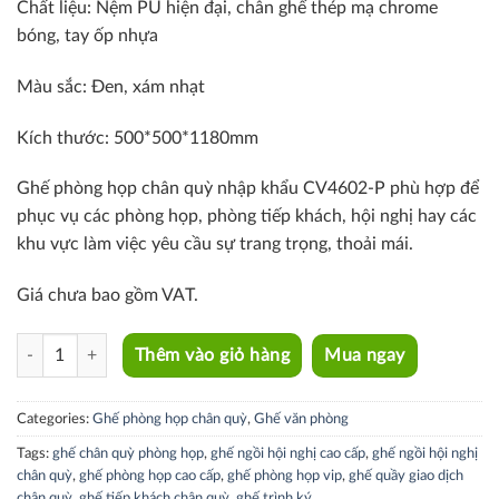
Chất liệu:
Nệm PU hiện đại, c
hân ghế thép mạ chrome
bóng, tay ốp nhựa
Màu sắc: Đen, xám nhạt
Kích thước:
500*500*1180mm
Ghế phòng họp chân quỳ nhập khẩu CV4602-P phù hợp để
phục vụ các phòng họp, phòng tiếp khách, hội nghị hay các
khu vực làm việc yêu cầu sự trang trọng, thoải mái.
Giá chưa bao gồm VAT.
CV4602-P quantity
Thêm vào giỏ hàng
Mua ngay
Categories:
Ghế phòng họp chân quỳ
,
Ghế văn phòng
Tags:
ghế chân quỳ phòng họp
,
ghế ngồi hội nghị cao cấp
,
ghế ngồi hội nghị
chân quỳ
,
ghế phòng họp cao cấp
,
ghế phòng họp vip
,
ghế quầy giao dịch
chân quỳ
,
ghế tiếp khách chân quỳ
,
ghế trình ký