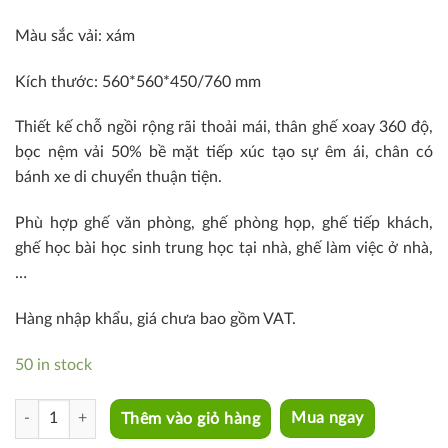
Màu sắc vải: xám
Kích thước: 560*560*450/760 mm
Thiết kế chỗ ngồi rộng rãi thoải mái, thân ghế xoay 360 độ,
bọc nệm vải 50% bề mặt tiếp xúc tạo sự êm ái, chân có
bánh xe di chuyển thuận tiện.
Phù hợp ghế văn phòng, ghế phòng họp, ghế tiếp khách,
ghế học bài học sinh trung học tại nhà, ghế làm việc ở nhà,
…
Hàng nhập khẩu, giá chưa bao gồm VAT.
50 in stock
AAC2-F1 quantity
Thêm vào giỏ hàng
Mua ngay