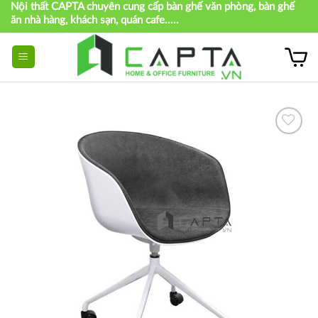
Nội thất CAPTA chuyên cung cấp bàn ghế văn phòng, bàn ghế
Skip
ăn nhà hàng, khách sạn, quán cafe.....
to
content
Thích