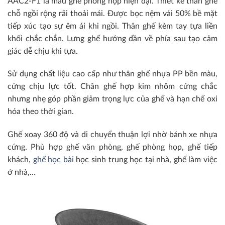
AAC2-F1 là mẫu ghế phòng họp hiện đại. Thiết kế thân ghế
chỗ ngồi rộng rãi thoải mái. Được bọc nệm vải 50% bề mặt
tiếp xúc tạo sự êm ái khi ngồi. Thân ghế kèm tay tựa liền
khối chắc chắn. Lưng ghế hướng dần về phía sau tạo cảm
giác dễ chịu khi tựa.
Sử dụng chất liệu cao cấp như thân ghế nhựa PP bền màu,
cứng chịu lực tốt. Chân ghế hợp kim nhôm cứng chắc
nhưng nhẹ góp phần giảm trọng lực của ghế và hạn chế oxi
hóa theo thời gian.
Ghế xoay 360 độ và di chuyển thuận lợi nhờ bánh xe nhựa
cứng. Phù hợp ghế văn phòng, ghế phòng họp, ghế tiếp
khách,
ghế học bài
học sinh trung học tại nhà, ghế làm việc
ở nhà,…