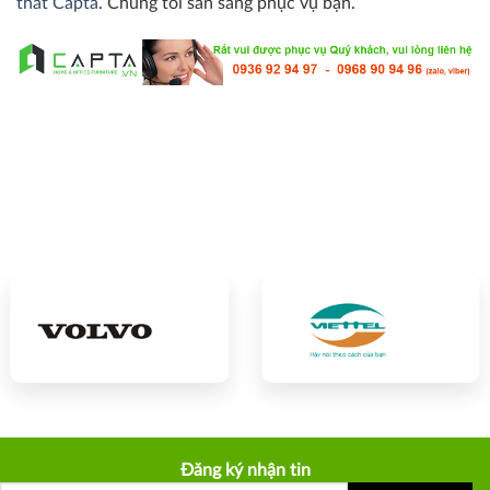
thất Capta
. Chúng tôi sẵn sàng phục vụ bạn.
Đăng ký nhận tin