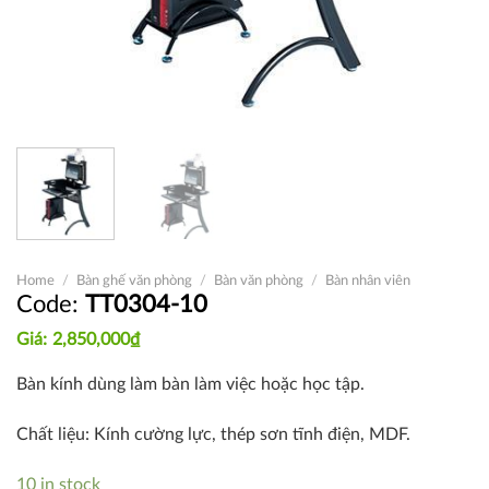
Home
/
Bàn ghế văn phòng
/
Bàn văn phòng
/
Bàn nhân viên
TT0304-10
2,850,000
₫
Bàn kính dùng làm bàn làm việc hoặc học tập.
Chất liệu: Kính cường lực, thép sơn tĩnh điện, MDF.
10 in stock