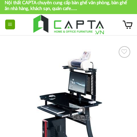
Nội thất CAPTA chuyên cung cấp bàn ghế văn phòng, bàn ghế
Skip
ăn nhà hàng, khách sạn, quán cafe.....
to
content
Thích