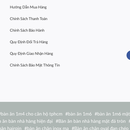
Hướng Dẫn Mua Hàng
Chính Sách Thanh Toán
Chính Sách Bảo Hành
Quy Định Đổi Trả Hàng
Quy Định Giao Nhận Hàng
Chính Sách Bảo Mật Thông Tin
#
bàn ăn 1m4 cho căn hộ tphcm
#
bàn ăn 1m6
#
bàn ăn 1m6 mặt
 ăn bàn nhà hàng hiện đại
#
Bàn ăn bàn nhà hàng mặt đá tròn
hân hairpin
#
bàn ăn chân inox mạ
#
Bàn ăn chân oval đan chéo