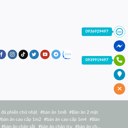
0936929497
0939919497
 đá phiến chữ nhật
#
bàn ăn 1m8
#
Bàn ăn 2 mặt
#
bàn ăn cao cấp 1m2
#
bàn ăn cao cấp 1m4
#
Bàn
#
bàn ăn chân sắt
#
bàn ăn chân trụ
#
bàn ăn chữ