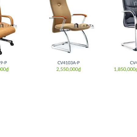
Thích
Thích
9-P
CV4103A-P
CV
000
₫
2,550,000
₫
1,850,000
.