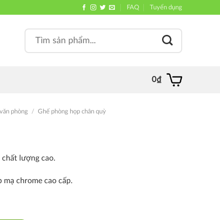
FAQ
Tuyển dụng
Search
, quán
for:
0
₫
văn phòng
/
Ghế phòng họp chân quỳ
 chất lượng cao.
ép mạ chrome cao cấp.