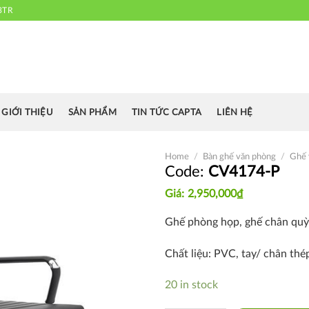
3TR
 chuyên cung cấp bàn ghế văn phòng, bàn ghế ăn nhà hàng, khách sạn
cafe.....
GIỚI THIỆU
SẢN PHẨM
TIN TỨC CAPTA
LIÊN HỆ
Home
/
Bàn ghế văn phòng
/
Ghế 
CV4174-P
2,950,000
₫
Thích
Ghế phòng họp, ghế chân quỳ
Chất liệu: PVC, tay/ chân th
20 in stock