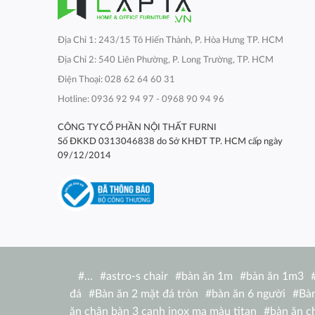
Địa Chỉ 1: 243/15 Tô Hiến Thành, P. Hòa Hưng TP. HCM
Địa Chỉ 2: 540 Liên Phường, P. Long Trường, TP. HCM
Điện Thoại: 028 62 64 60 31
Hotline: 0936 92 94 97 - 0968 90 94 96
CÔNG TY CỔ PHẦN NỘI THẤT FURNI
Số ĐKKD 0313046838 do Sở KHĐT TP. HCM cấp ngày
09/12/2014
#
…
#
astro-s chair
#
bàn ăn 1m
#
bàn ăn 1m3
đá
#
Bàn ăn 2 mặt đá tròn
#
bàn ăn 6 người
#
Bàn
ăn chân bàn 3 cạnh inox mạ màu titan
#
bàn ăn c