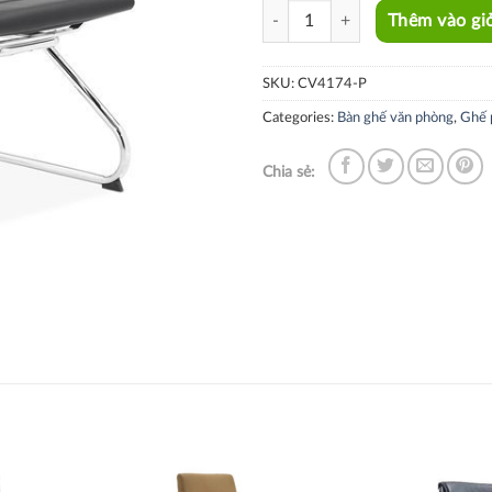
CV4174-P quantity
Thêm vào gi
SKU:
CV4174-P
Categories:
Bàn ghế văn phòng
,
Ghế 
Chia sẻ: