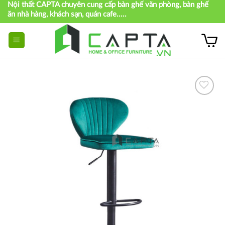
Nội thất CAPTA chuyên cung cấp bàn ghế văn phòng, bàn ghế
Skip
ăn nhà hàng, khách sạn, quán cafe.....
to
content
Thích