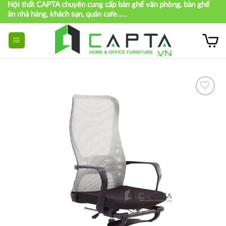
Nội thất CAPTA chuyên cung cấp bàn ghế văn phòng, bàn ghế
Skip
ăn nhà hàng, khách sạn, quán cafe.....
to
content
Thích