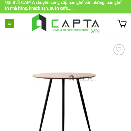
Nội thất CAPTA chuyên cung cấp bàn ghế văn phòng, bàn ghế
Skip
ăn nhà hàng, khách sạn, quán cafe.....
to
content
Thích