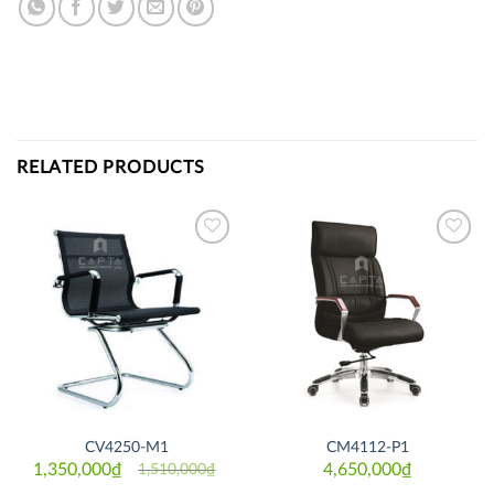
RELATED PRODUCTS
Thích
Thích
CV4250-M1
CM4112-P1
1,350,000
₫
4,650,000
₫
1,510,000
₫
Original
Current
price
price